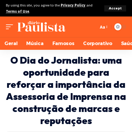
By using this site, you agree to the
Privacy Policy
and
Accept
Terms of Use
.
Aa
Geral
Música
Famosos
Corporativo
Saú
O Dia do Jornalista: uma
oportunidade para
reforçar a importância da
Assessoria de Imprensa na
construção de marcas e
reputações