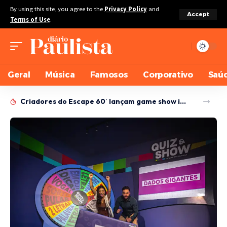
By using this site, you agree to the
Privacy Policy
and
Accept
Terms of Use
.
Geral
Música
Famosos
Corporativo
Saú
Criadores do Escape 60′ lançam game show imersivo Quiz&Show em São Paulo