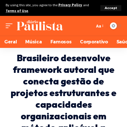
By using this site, you agree to the
Privacy Policy
and
Accept
Terms of Use
.
Aa
Geral
Música
Famosos
Corporativo
Saú
Brasileiro desenvolve
framework autoral que
conecta gestão de
projetos estruturantes e
capacidades
organizacionais em