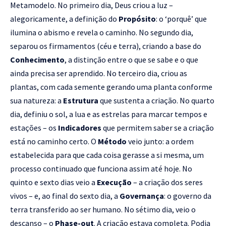
Metamodelo. No primeiro dia, Deus criou a luz –
alegoricamente, a definição do
Propósito
: o ‘porquê’ que
ilumina o abismo e revela o caminho. No segundo dia,
separou os firmamentos (céu e terra), criando a base do
Conhecimento
, a distinção entre o que se sabe e o que
ainda precisa ser aprendido. No terceiro dia, criou as
plantas, com cada semente gerando uma planta conforme
sua natureza: a
Estrutura
que sustenta a criação. No quarto
dia, definiu o sol, a lua e as estrelas para marcar tempos e
estações – os
Indicadores
que permitem saber se a criação
está no caminho certo. O
Método
veio junto: a ordem
estabelecida para que cada coisa gerasse a si mesma, um
processo continuado que funciona assim até hoje. No
quinto e sexto dias veio a
Execução
– a criação dos seres
vivos – e, ao final do sexto dia, a
Governança
: o governo da
terra transferido ao ser humano. No sétimo dia, veio o
descanso – o
Phase-out
. A criação estava completa. Podia