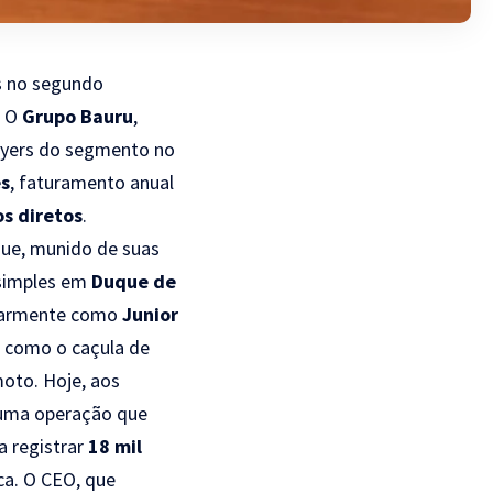
 no segundo
. O
Grupo Bauru
,
ayers do segmento no
es
, faturamento anual
s diretos
.
ue, munido de suas
 simples em
Duque de
ularmente como
Junior
o como o caçula de
oto. Hoje, aos
a uma operação que
a registrar
18 mil
a. O CEO, que