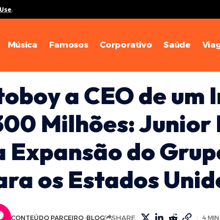
 Use
.
Música
Famosos
Corporativo
Saúde
Via
oboy a CEO de um 
300 Milhões: Junior
a Expansão do Grup
ara os Estados Unid
SHARE
CONTEÚDO PARCEIRO
BLOG
4 MI