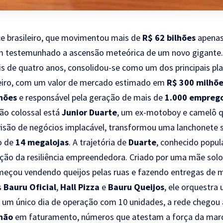
ce brasileiro, que movimentou mais de
R$ 62 bilhões
apenas
em testemunhado a ascensão meteórica de um novo gigante
s de quatro anos, consolidou-se como um dos principais pl
eiro, com um valor de mercado estimado em
R$ 300 milhõ
hões
e responsável pela geração de mais de
1.000 emprego
ão colossal está
Junior Duarte
, um ex-motoboy e camelô q
isão de negócios implacável, transformou uma lanchonete
o de
14 megalojas
. A trajetória de
Duarte
, conhecido pop
cação da resiliência empreendedora. Criado por uma mãe sol
meçou vendendo queijos pelas ruas e fazendo entregas de m
s
Bauru Oficial
,
Hall Pizza
e
Bauru Queijos
, ele orquestr
um único dia de operação com 10 unidades, a rede chegou 
lhão
em faturamento, números que atestam a força da marc