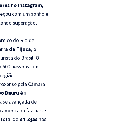
ores no Instagram
,
omeçou com um sonho e
tando superação,
mico do Rio de
rra da Tijuca
, o
urista do Brasil. O
ra 500 pessoas, um
região.
rroxense pela Câmara
po Bauru
é a
fase avançada de
o americana faz parte
 total de
84 lojas
nos