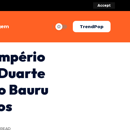
Accept
gem
TrendPop
Império
 Duarte
o Bauru
os
N READ