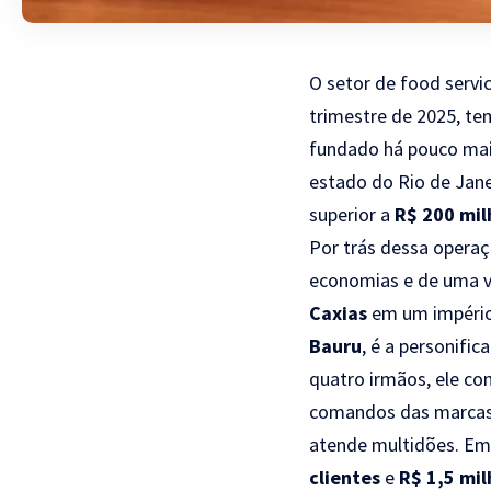
O setor de food servi
trimestre de 2025, t
fundado há pouco mai
estado do Rio de Jan
superior a
R$ 200 mil
Por trás dessa operaç
economias e de uma v
Caxias
em um impéri
Bauru
, é a personifi
quatro irmãos, ele co
comandos das marca
atende multidões. Em 
clientes
e
R$ 1,5 mi