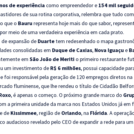
nos de experiência
como empreendedor e
154 mil seguid
bastidores de sua rotina corporativa, relembra que tudo c
o que o
Bauru
representa hoje mais do que sabor, represen
por meio de uma verdadeira experiência em cada prato.
a de expansão de
Duarte
tem redesenhado o mapa gastronô
idades consolidadas em
Duque de Caxias
,
Nova Iguaçu
e
Ba
entemente em
São João de Meriti
o primeiro restaurante fut
ou um investimento de
R$ 6 milhões
, possui capacidade pa
e foi responsável pela geração de 120 empregos diretos na 
cado fluminense, que lhe rendeu o título de Cidadão Belfo
 Roxo
, é apenas o começo. O próximo grande marco do
Gru
com a primeira unidade da marca nos Estados Unidos já em 
de de
Kissimmee
, região de
Orlando
, na
Flórida
. A operaçã
co audacioso revelado pelo CEO de expandir a rede para um