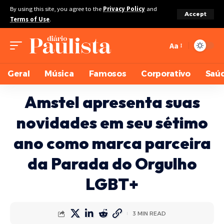
By using this site, you agree to the
Privacy Policy
and
Accept
Terms of Use
.
Aa
Geral
Música
Famosos
Corporativo
Saú
Amstel apresenta suas
novidades em seu sétimo
ano como marca parceira
da Parada do Orgulho
LGBT+
3 MIN READ