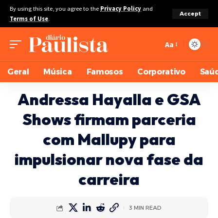
By using this site, you agree to the
Privacy Policy
and
Accept
Terms of Use
.
Aa
Geral
Música
Famosos
Corporativo
Saú
Andressa Hayalla e GSA
Shows firmam parceria
com Mallupy para
impulsionar nova fase da
carreira
3 MIN READ