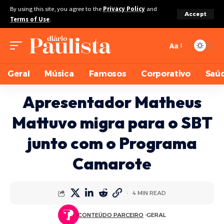
By using this site, you agree to the
Privacy Policy
and
Accept
Terms of Use
.
Aa
Geral
Música
Famosos
Corporativo
Saú
Apresentador Matheus
Mattuvo migra para o SBT
junto com o Programa
Camarote
4 MIN READ
CONTEÚDO PARCEIRO
GERAL