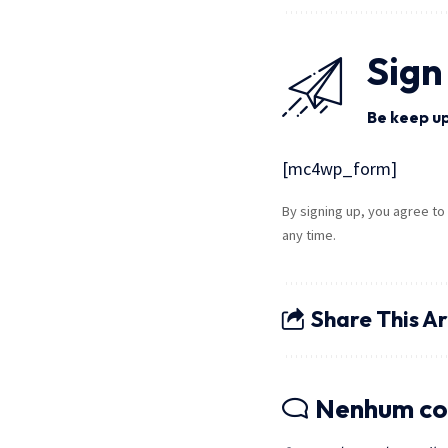
Sign
Be keep up
[mc4wp_form]
By signing up, you agree to
any time.
Share This Ar
Nenhum co