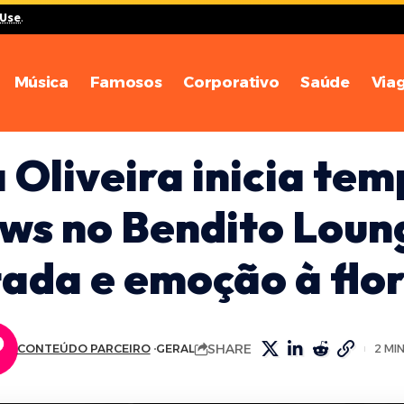
 Use
.
Música
Famosos
Corporativo
Saúde
Via
 Oliveira inicia te
ows no Bendito Loun
tada e emoção à flor
SHARE
CONTEÚDO PARCEIRO
GERAL
2 MI