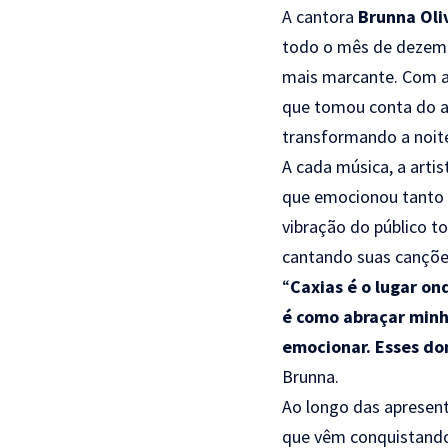
A cantora
Brunna Oli
todo o mês de dezem
mais marcante. Com a
que tomou conta do am
transformando a noit
A cada música, a arti
que emocionou tanto 
vibração do público t
cantando suas cançõe
“
Caxias é o lugar on
é como abraçar minh
emocionar. Esses do
Brunna.
Ao longo das apresent
que vêm conquistando 