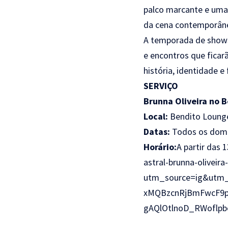
palco marcante e uma
da cena contemporân
A temporada de shows
e encontros que ficar
história, identidade e 
SERVIÇO
Brunna Oliveira no 
Local:
Bendito Lounge 
Datas:
Todos os dom
Horário:
A partir das 
astral-brunna-olivei
utm_source=ig&utm_
xMQBzcnRjBmFwcF9
gAQlOtlnoD_RWoflp