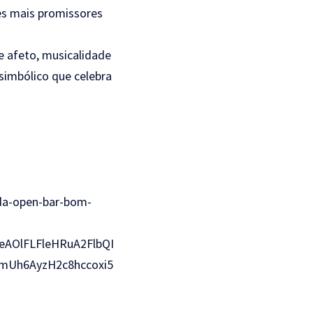
es mais promissores
 afeto, musicalidade
simbólico que celebra
da-open-bar-bom-
eAOlFLFleHRuA2FlbQI
Uh6AyzH2c8hccoxi5