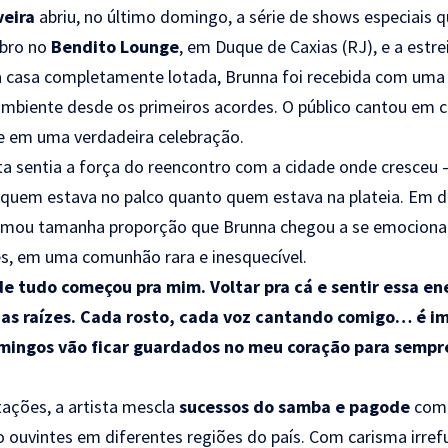
veira
abriu, no último domingo, a série de shows especiais q
bro no
Bendito Lounge
, em Duque de Caxias (RJ), e a estre
 casa completamente lotada, Brunna foi recebida com uma 
biente desde os primeiros acordes. O público cantou em co
e em uma verdadeira celebração.
sta sentia a força do reencontro com a cidade onde cresceu
quem estava no palco quanto quem estava na plateia. Em 
omou tamanha proporção que Brunna chegou a se emocionar 
s, em uma comunhão rara e inesquecível.
de tudo começou pra mim. Voltar pra cá e sentir essa en
as raízes. Cada rosto, cada voz cantando comigo… é im
mingos vão ficar guardados no meu coração para sempr
ações, a artista mescla
sucessos do samba e pagode
co
ouvintes em diferentes regiões do país. Com carisma irref