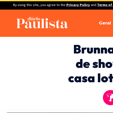
By using this site, you agree to the
Privacy Policy
and
Terms of
Geral
Brunna
de sh
casa lo