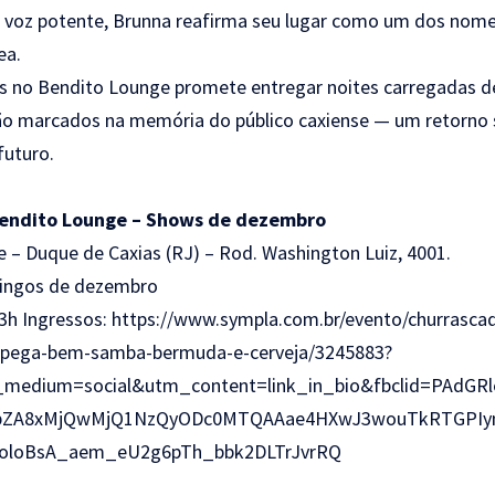
 voz potente, Brunna reafirma seu lugar como um dos nom
ea.
 no Bendito Lounge promete entregar noites carregadas de
ão marcados na memória do público caxiense — um retorno 
futuro.
Bendito Lounge – Shows de dezembro
– Duque de Caxias (RJ) – Rod. Washington Luiz, 4001.
ingos de dezembro
13h Ingressos:
https://www.sympla.com.br/evento/churrasca
ra-pega-bem-samba-bermuda-e-cerveja/3245883?
medium=social&utm_content=link_in_bio&fbclid=PAdGRl
pZA8xMjQwMjQ1NzQyODc0MTQAAae4HXwJ3wouTkRTGPIym
boloBsA_aem_eU2g6pTh_bbk2DLTrJvrRQ