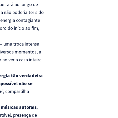
ue fará ao longo de
ia não poderia ter sido
energia contagiante
ro do início ao fim,
 — uma troca intensa
diversos momentos, a
ao ver a casa inteira
ergia tão verdadeira
possível não se
e
”, compartilha
m
músicas autorais
,
utável, presença de