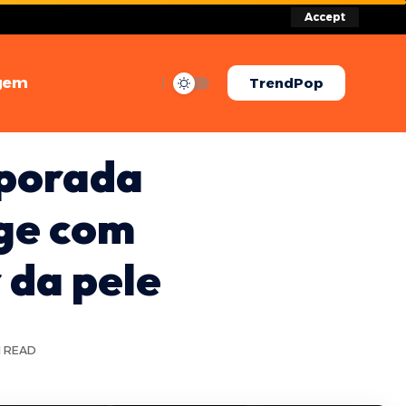
Accept
gem
TrendPop
mporada
ge com
 da pele
N READ