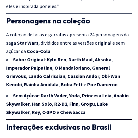
eles e inspirada por eles.”
Personagens na coleção
A coleção de latas e garrafas apresenta 24 personagens da
saga
Star Wars
, divididos entre as versões original e sem
açúcar da
Coca-Cola
:
Sabor Original
:
Kylo Ren
,
Darth Maul
,
Ahsoka
,
Imperador Palpatine
,
O Mandaloriano
,
General
Grievous
,
Lando Calrissian
,
Cassian Andor
,
Obi-Wan
Kenobi
,
Rainha Amidala
,
Boba Fett
e
Poe Dameron
.
Sem Açúcar
:
Darth Vader
,
Yoda
,
Princesa Leia
,
Anakin
Skywalker
,
Han Solo
,
R2-D2
,
Finn
,
Grogu
,
Luke
Skywalker
,
Rey
,
C-3PO
e
Chewbacca
.
Interações exclusivas no Brasil