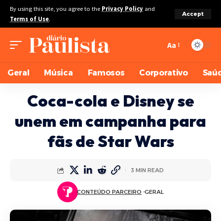
By using this site, you agree to the
Privacy Policy
and
Accept
Terms of Use
.
Aa
Geral
Música
Famosos
Corporativo
Saú
Coca-cola e Disney se
unem em campanha para
fãs de Star Wars
3 MIN READ
CONTEÚDO PARCEIRO
GERAL