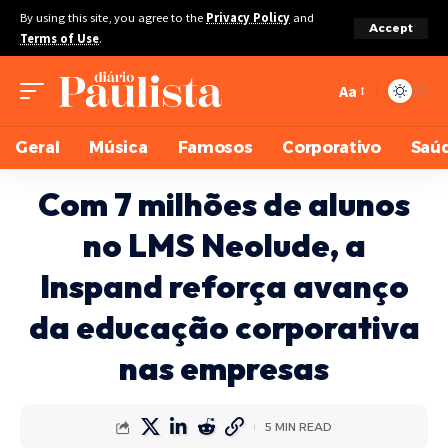
By using this site, you agree to the
Privacy Policy
and
Accept
Terms of Use
.
Aa
Geral
Música
Famosos
Corporativo
Saú
Com 7 milhões de alunos
no LMS Neolude, a
Inspand reforça avanço
da educação corporativa
nas empresas
5 MIN READ