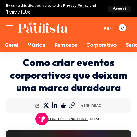
By using this site, you agree to the
Privacy Policy
and
Accept
Terms of Use
.
Aa
Geral
Música
Famosos
Corporativo
Saú
Como criar eventos
corporativos que deixam
uma marca duradoura
4 MIN READ
CONTEÚDO PARCEIRO
GERAL