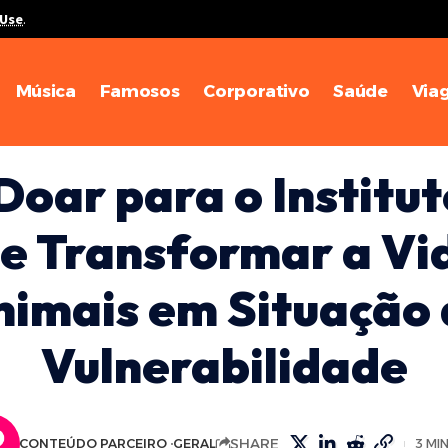
 Use
.
Música
Famosos
Corporativo
Saúde
Via
oar para o Institut
 e Transformar a Vi
nimais em Situação 
Vulnerabilidade
SHARE
CONTEÚDO PARCEIRO
GERAL
3 MI