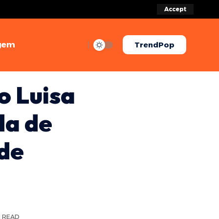
Accept
gem
TrendPop
o Luisa
da de
de
N READ