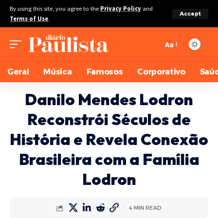
By using this site, you agree to the
Privacy Policy
and
Accept
Terms of Use
.
Aa
Geral
Música
Famosos
Corporativo
Saú
Danilo Mendes Lodron
Reconstrói Séculos de
História e Revela Conexão
Brasileira com a Família
Lodron
4 MIN READ