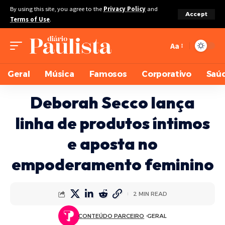
By using this site, you agree to the
Privacy Policy
and
Accept
Terms of Use
.
Aa
Geral
Música
Famosos
Corporativo
Saú
Deborah Secco lança
linha de produtos íntimos
e aposta no
empoderamento feminino
2 MIN READ
CONTEÚDO PARCEIRO
GERAL