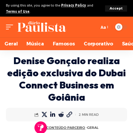
By using this site, you agree to the
Privacy Policy
and
Accept
Terms of Use
.
Aa
Geral
Música
Famosos
Corporativo
Saú
Denise Gonçalo realiza
edição exclusiva do Dubai
Connect Business em
Goiânia
2 MIN READ
CONTEÚDO PARCEIRO
GERAL