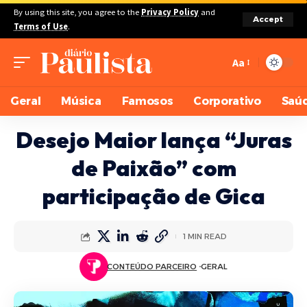
By using this site, you agree to the
Privacy Policy
and
Accept
Terms of Use
.
Aa
Geral
Música
Famosos
Corporativo
Saú
Desejo Maior lança “Juras
de Paixão” com
participação de Gica
1 MIN READ
CONTEÚDO PARCEIRO
GERAL