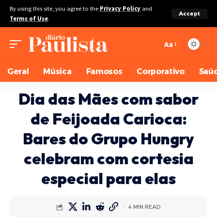
By using this site, you agree to the
Privacy Policy
and
Accept
Terms of Use
.
Aa
Geral
Música
Famosos
Corporativo
Saú
Dia das Mães com sabor
de Feijoada Carioca:
Bares do Grupo Hungry
celebram com cortesia
especial para elas
4 MIN READ