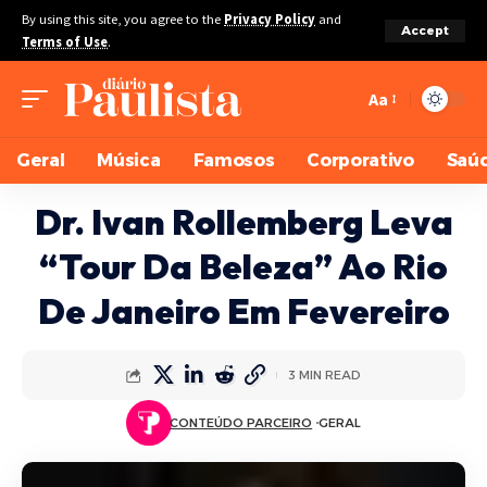
By using this site, you agree to the
Privacy Policy
and
Accept
Terms of Use
.
Aa
Geral
Música
Famosos
Corporativo
Saú
Dr. Ivan Rollemberg Leva
“Tour Da Beleza” Ao Rio
De Janeiro Em Fevereiro
3 MIN READ
CONTEÚDO PARCEIRO
GERAL