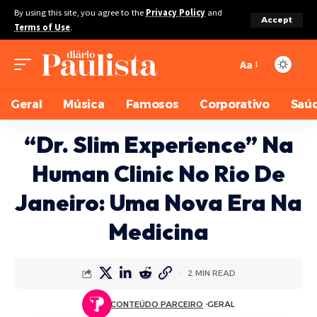
By using this site, you agree to the
Privacy Policy
and
Accept
Terms of Use
.
Aa
Geral
Música
Famosos
Corporativo
Saú
“Dr. Slim Experience” Na
Human Clinic No Rio De
Janeiro: Uma Nova Era Na
Medicina
2 MIN READ
CONTEÚDO PARCEIRO
GERAL