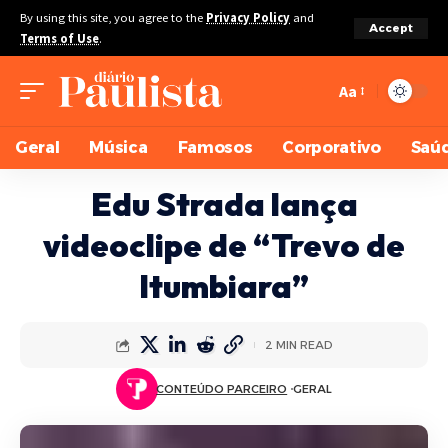
By using this site, you agree to the
Privacy Policy
and
Accept
Terms of Use
.
Aa
Geral
Música
Famosos
Corporativo
Saú
Edu Strada lança
videoclipe de “Trevo de
Itumbiara”
2 MIN READ
CONTEÚDO PARCEIRO
GERAL