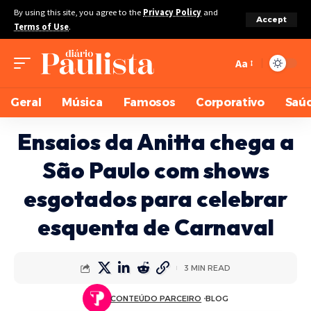
By using this site, you agree to the
Privacy Policy
and
Accept
Terms of Use
.
Aa
Geral
Música
Famosos
Corporativo
Saú
Ensaios da Anitta chega a
São Paulo com shows
esgotados para celebrar
esquenta de Carnaval
3 MIN READ
CONTEÚDO PARCEIRO
BLOG