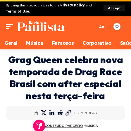
By using this site, you agree to the
Privacy Policy
and
Accept
Terms of Use
.
Aa
Geral
Música
Famosos
Corporativo
Saú
Grag Queen celebra nova
temporada de Drag Race
Brasil com after especial
nesta terça-feira
2 MIN READ
CONTEÚDO PARCEIRO
MÚSICA