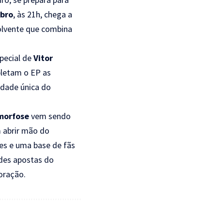
ubro
, às 21h, chega a
olvente que combina
special de
Vitor
letam o EP as
tidade única do
morfose
vem sendo
m abrir mão do
es e uma base de fãs
des apostas do
oração.