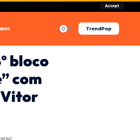
Accept
gem
TrendPop
º bloco
e” com
 Vitor
N READ