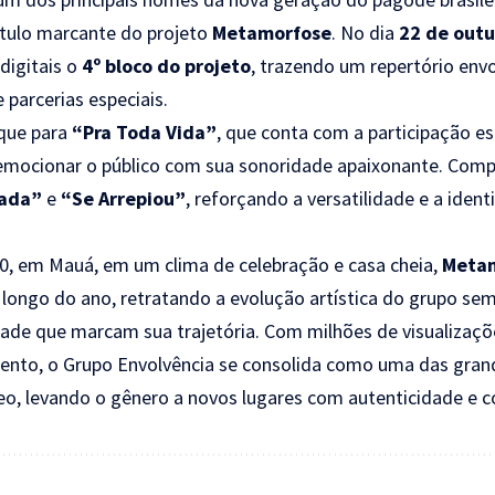
ítulo marcante do projeto
Metamorfose
. No dia
22 de out
digitais o
4º bloco do projeto
, trazendo um repertório env
 parcerias especiais.
aque para
“Pra Toda Vida”
, que conta com a participação e
emocionar o público com sua sonoridade apaixonante. Comp
nada”
e
“Se Arrepiou”
, reforçando a versatilidade e a iden
0, em Mauá, em um clima de celebração e casa cheia,
Meta
longo do ano, retratando a evolução artística do grupo se
ade que marcam sua trajetória. Com milhões de visualizaçõ
ento, o Grupo Envolvência se consolida como uma das gran
, levando o gênero a novos lugares com autenticidade e c