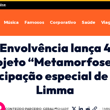
 Use
.
Música
Famosos
Corporativo
Saúde
Via
Envolvência lança 4
ojeto “Metamorfos
cipação especial de
Limma
SHARE
CONTEÚDO PARCEIRO
GERAL
1 MI