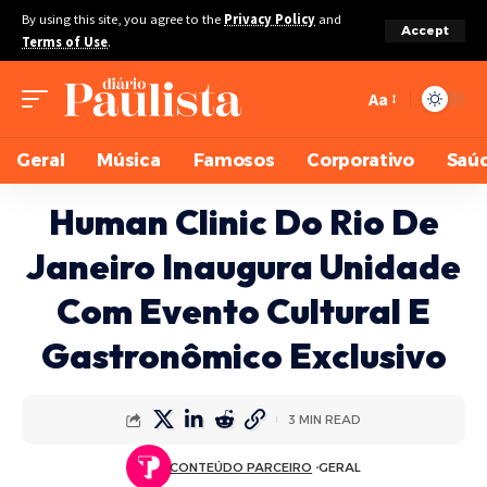
By using this site, you agree to the
Privacy Policy
and
Accept
Terms of Use
.
Aa
Geral
Música
Famosos
Corporativo
Saú
Human Clinic Do Rio De
Janeiro Inaugura Unidade
Com Evento Cultural E
Gastronômico Exclusivo
3 MIN READ
CONTEÚDO PARCEIRO
GERAL