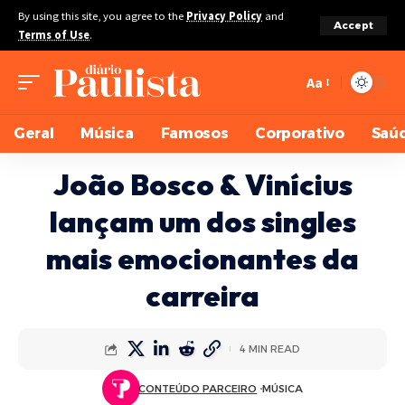
By using this site, you agree to the
Privacy Policy
and
Accept
Terms of Use
.
Aa
Geral
Música
Famosos
Corporativo
Saú
João Bosco & Vinícius
lançam um dos singles
mais emocionantes da
carreira
4 MIN READ
CONTEÚDO PARCEIRO
MÚSICA