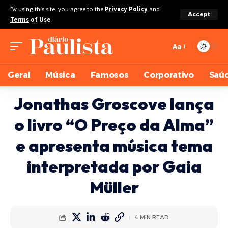
By using this site, you agree to the
Privacy Policy
and
Accept
Terms of Use
.
Aa
Geral
Música
Famosos
Corporativo
Saú
Jonathas Groscove lança
o livro “O Preço da Alma”
e apresenta música tema
interpretada por Gaia
Müller
4 MIN READ