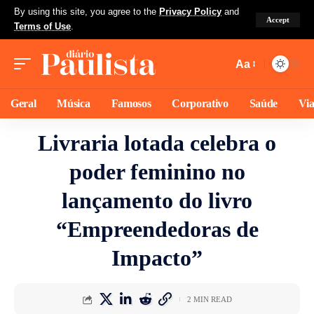
By using this site, you agree to the
Privacy Policy
and
Accept
Terms of Use
.
Aa
Geral
Música
Famosos
Corporativo
Saúde
Vi
Livraria lotada celebra o
poder feminino no
lançamento do livro
“Empreendedoras de
Impacto”
2 MIN READ