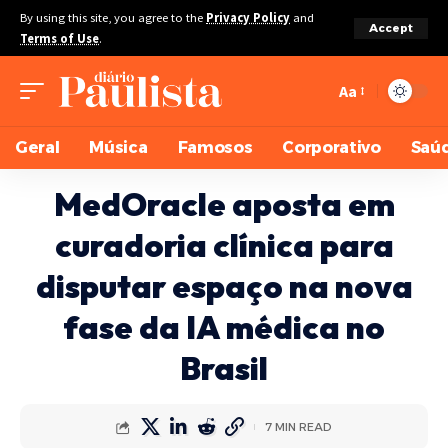
By using this site, you agree to the
Privacy Policy
and
Accept
Terms of Use
.
Aa
Geral
Música
Famosos
Corporativo
Saú
MedOracle aposta em
curadoria clínica para
disputar espaço na nova
fase da IA médica no
Brasil
7 MIN READ