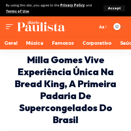
By using this site, you agree to the
Privacy Policy
and
Accept
Terms of Use
.
Aa
Geral
Música
Famosos
Corporativo
Saú
Milla Gomes Vive
Experiência Única Na
Bread King, A Primeira
Padaria De
Supercongelados Do
Brasil