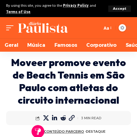
By using this site, you agree to the
Privacy Policy
and
Accept
Terms of Use
.
Aa
Geral
Música
Famosos
Corporativo
Saú
Moveer promove evento
de Beach Tennis em São
Paulo com atletas do
circuito internacional
3 MIN READ
CONTEÚDO PARCEIRO
DESTAQUE