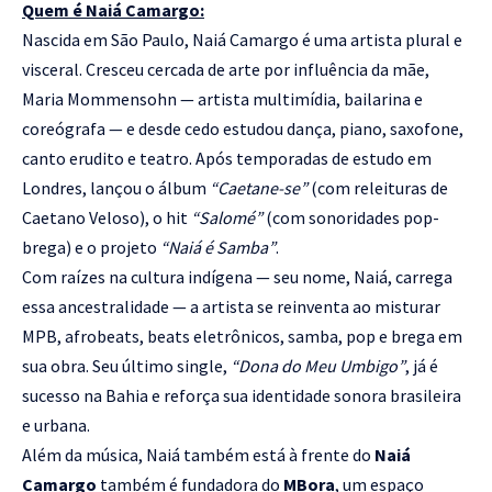
Quem é Naiá Camargo:
Nascida em São Paulo, Naiá Camargo é uma artista plural e
visceral. Cresceu cercada de arte por influência da mãe,
Maria Mommensohn — artista multimídia, bailarina e
coreógrafa — e desde cedo estudou dança, piano, saxofone,
canto erudito e teatro. Após temporadas de estudo em
Londres, lançou o álbum
“Caetane-se”
(com releituras de
Caetano Veloso), o hit
“Salomé”
(com sonoridades pop-
brega) e o projeto
“Naiá é Samba”
.
Com raízes na cultura indígena — seu nome, Naiá, carrega
essa ancestralidade — a artista se reinventa ao misturar
MPB, afrobeats, beats eletrônicos, samba, pop e brega em
sua obra. Seu último single,
“Dona do Meu Umbigo”
, já é
sucesso na Bahia e reforça sua identidade sonora brasileira
e urbana.
Além da música, Naiá também está à frente do
Naiá
Camargo
também é fundadora do
MBora
, um espaço