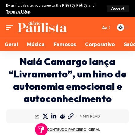
By using this site, you agree to the
Privacy Policy
and
Accept
Terms of Use
.
Aa
Geral
Música
Famosos
Corporativo
Saú
Naiá Camargo lança
“Livramento”, um hino de
autonomia emocional e
autoconhecimento
4 MIN READ
CONTEÚDO PARCEIRO
GERAL