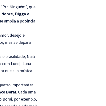
 “Pra Ninguém”, que
. Nobre, Diggo e
ue amplia a potência
amor, desejo e
mor, mas se depara
 e brasilidade, Naiá
ab com Luedji Luna
ara que sua música
 quatro importantes
aço Borai
. Cada uma
o Borai, por exemplo,