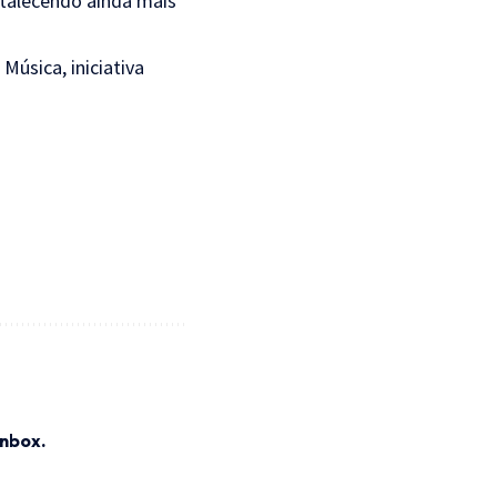
rtalecendo ainda mais
Música, iniciativa
inbox.