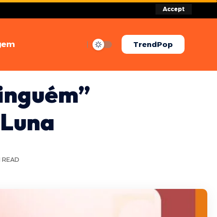
Accept
gem
TrendPop
Ninguém”
i Luna
N READ