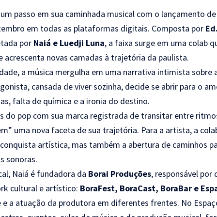
s um passo em sua caminhada musical com o lançamento de
etembro em todas as plataformas digitais. Composta por
Ed
etada por
Naiá e Luedji Luna
, a faixa surge em uma colab q
e acrescenta novas camadas à trajetória da paulista.
idade, a música mergulha em uma narrativa intimista sobre 
gonista, cansada de viver sozinha, decide se abrir para o a
s, falta de química e a ironia do destino.
s do pop com sua marca registrada de transitar entre ritmos
m” uma nova faceta de sua trajetória. Para a artista, a col
conquista artística, mas também a abertura de caminhos p
s sonoras.
cal, Naiá é fundadora da
Borai Produções
, responsável por
 cultural e artístico:
BoraFest, BoraCast, BoraBar e Esp
e e a atuação da produtora em diferentes frentes. No Espaç