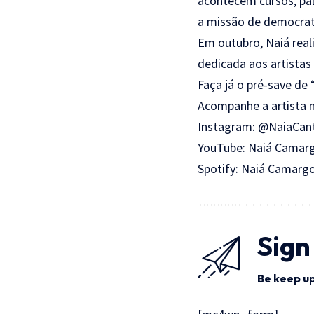
acontecem cursos, pal
a missão de democrati
Em outubro, Naiá real
dedicada aos artistas
Faça já o pré-save de
Acompanhe a artista n
Instagram: @NaiaCan
YouTube: Naiá Camar
Spotify: Naiá Camarg
Sign
Be keep up