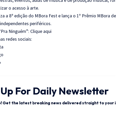
estras, eventos, aulas de música e de produção musical, fo
zar o acesso à arte.
iza a 8ª edição do MBora Fest e lança o 1º Prêmio MBora de 
 independentes periféricos.
 “Pra Ninguém”:
Clique aqui
as redes sociais:
ta
go
o
 Up For Daily Newsletter
! Get the latest breaking news delivered straight to your 