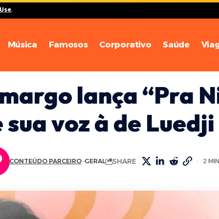
 Use
.
Música
Famosos
Corporativo
Saúde
Via
margo lança “Pra 
 sua voz à de Luedj
SHARE
CONTEÚDO PARCEIRO
GERAL
2 MI