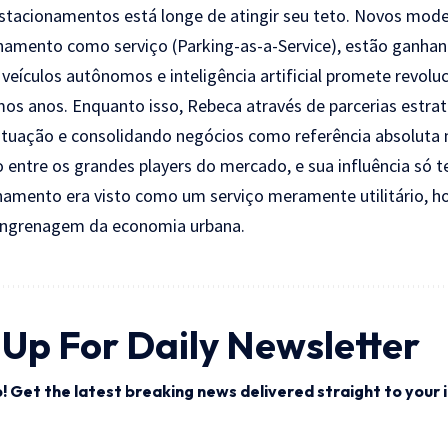
tacionamentos está longe de atingir seu teto. Novos mode
amento como serviço (Parking-as-a-Service), estão ganhand
veículos autônomos e inteligência artificial promete revolu
mos anos. Enquanto isso, Rebeca através de parcerias estra
tuação e consolidando negócios como referência absoluta
 entre os grandes players do mercado, e sua influência só t
namento era visto como um serviço meramente utilitário, ho
engrenagem da economia urbana.
 Up For Daily Newsletter
! Get the latest breaking news delivered straight to your 