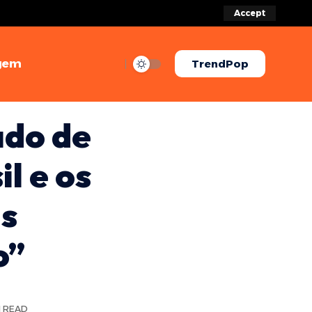
Accept
gem
TrendPop
ado de
l e os
ás
o”
N READ