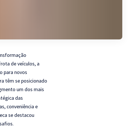
ransformação
rota de veículos, a
o para novos
ra têm se posicionado
segmento um dos mais
tégica das
as, conveniência e
beca se destacou
afios.