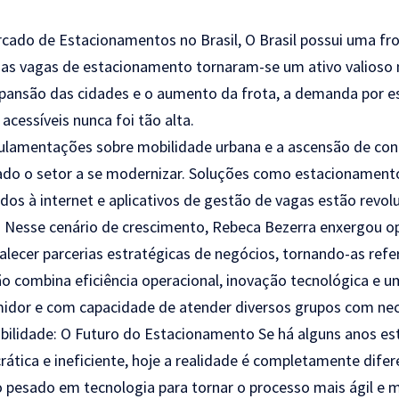
ado de Estacionamentos no Brasil, O Brasil possui uma fro
e as vagas de estacionamento tornaram-se um ativo valioso
pansão das cidades e o aumento da frota, a demanda por 
 acessíveis nunca foi tão alta.
gulamentações sobre mobilidade urbana e a ascensão de co
ado o setor a se modernizar. Soluções como estacionamento 
os à internet e aplicativos de gestão de vagas estão revol
o Nesse cenário de crescimento, Rebeca Bezerra enxergou 
alecer parcerias estratégicas de negócios, tornando-as refe
 combina eficiência operacional, inovação tecnológica e um
midor e com capacidade de atender diversos grupos com nec
bilidade: O Futuro do Estacionamento Se há alguns anos es
rática e ineficiente, hoje a realidade é completamente dife
o pesado em tecnologia para tornar o processo mais ágil e