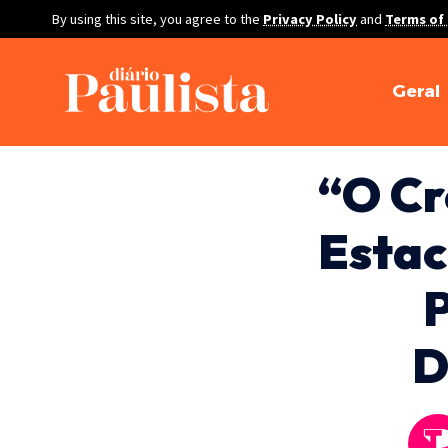
By using this site, you agree to the
Privacy Policy
and
Terms of
Geral
“O Cr
Estac
P
D