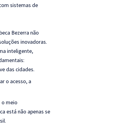
 com sistemas de
beca Bezerra não
oluções inovadoras.
a inteligente,
ndamentais:
ve das cidades.
ar o acesso, a
m o meio
ca está não apenas se
il.