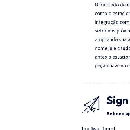
O mercado de es
como o estacion
integração com 
setor nos próxi
ampliando sua a
nome já é citado
antes o estacio
peça-chave na 
Sign
Be keep up
[mc4wp_form]