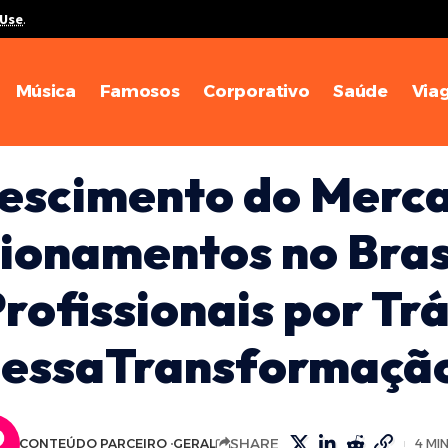
 Use
.
Música
Famosos
Corporativo
Saúde
Via
escimento do Merc
ionamentos no Brasi
rofissionais por Tr
essaTransformaçã
SHARE
CONTEÚDO PARCEIRO
GERAL
4 MI