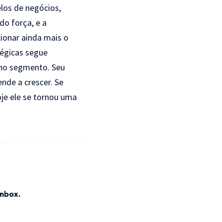
los de negócios,
o força, e a
cionar ainda mais o
tégicas segue
 no segmento. Seu
ende a crescer. Se
je ele se tornou uma
inbox.