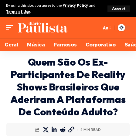
By using this site, you agree to the
Privacy Policy
and
Accept
Terms of Use
.
Aa
Geral
Música
Famosos
Corporativo
Saú
Quem São Os Ex-
Participantes De Reality
Shows Brasileiros Que
Aderiram A Plataformas
De Conteúdo Adulto?
4 MIN READ