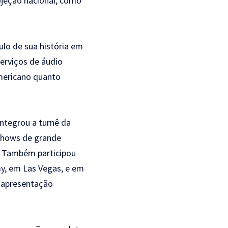
ojeção nacional, como
lo de sua história em
erviços de áudio
americano quanto
integrou a turnê da
shows de grande
. Também participou
y, em Las Vegas, e em
a apresentação