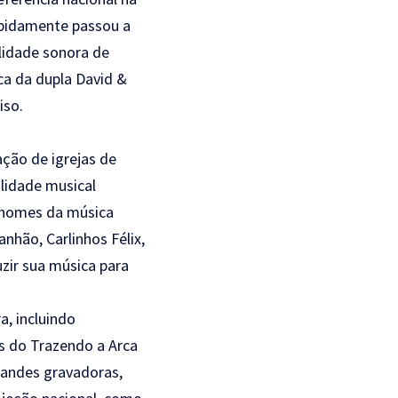
apidamente passou a
lidade sonora de
ca da dupla David &
iso.
ção de igrejas de
ilidade musical
s nomes da música
nhão, Carlinhos Félix,
zir sua música para
a, incluindo
s do Trazendo a Arca
randes gravadoras,