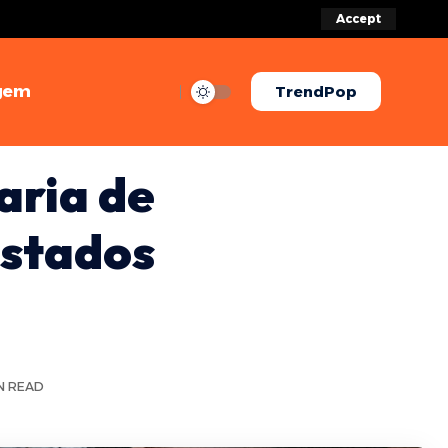
Accept
gem
TrendPop
aria de
Estados
IN READ