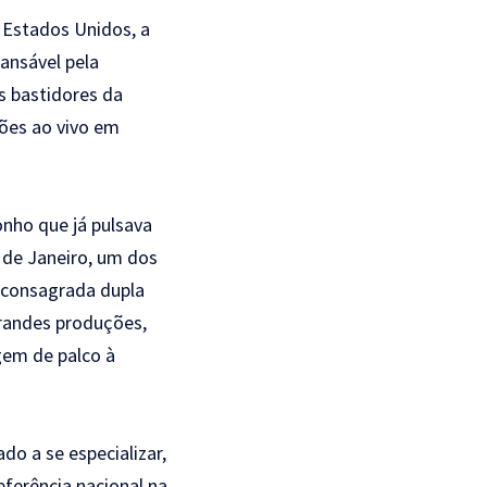
s Estados Unidos, a
ansável pela
s bastidores da
ções ao vivo em
onho que já pulsava
 de Janeiro, um dos
a consagrada dupla
grandes produções,
gem de palco à
do a se especializar,
ferência nacional na