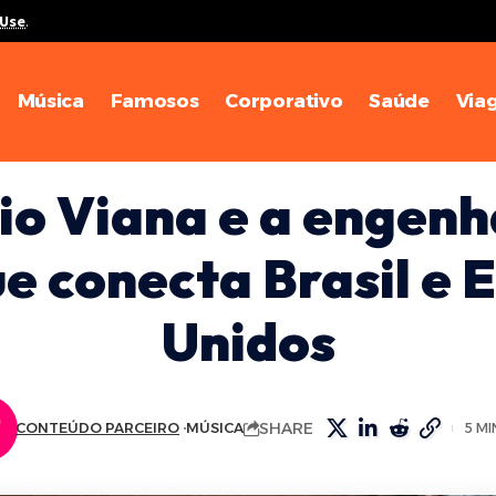
 Use
.
Música
Famosos
Corporativo
Saúde
Via
o Viana e a engenh
e conecta Brasil e 
Unidos
SHARE
CONTEÚDO PARCEIRO
MÚSICA
5 M