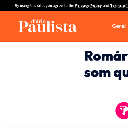
By using this site, you agree to the
Privacy Policy
and
Terms of
Geral
Romári
som qu