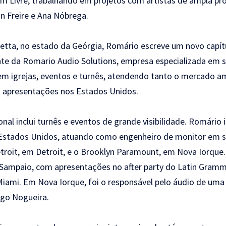
 Livre, trabalhando em projetos com artistas de ampla pr
n Freire e Ana Nóbrega.
etta, no estado da Geórgia, Romário escreve um novo capítu
nte da Romario Audio Solutions, empresa especializada em s
a em igrejas, eventos e turnês, atendendo tanto o mercado 
em apresentações nos Estados Unidos.
nal inclui turnês e eventos de grande visibilidade. Romário 
 Estados Unidos, atuando como engenheiro de monitor em 
troit, em Detroit, e o Brooklyn Paramount, em Nova Iorque
 Sampaio, com apresentações no after party do Latin Gramm
iami. Em Nova Iorque, foi o responsável pelo áudio de um
ogo Nogueira.