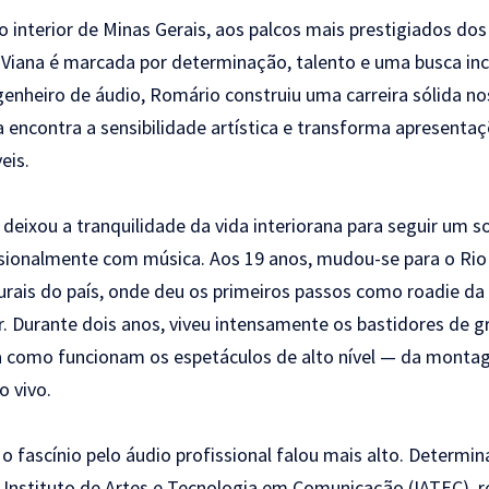
o interior de Minas Gerais, aos palcos mais prestigiados do
 Viana é marcada por determinação, talento e uma busca inc
genheiro de áudio, Romário construiu uma carreira sólida no
a encontra a sensibilidade artística e transforma apresenta
eis.
deixou a tranquilidade da vida interiorana para seguir um s
issionalmente com música. Aos 19 anos, mudou-se para o Rio
lturais do país, onde deu os primeiros passos como roadie d
r. Durante dois anos, viveu intensamente os bastidores de 
a como funcionam os espetáculos de alto nível — da monta
 vivo.
o fascínio pelo áudio profissional falou mais alto. Determina
Instituto de Artes e Tecnologia em Comunicação (IATEC), re