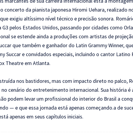
is marcantes de sua carreira internacional está a montage
o concerto da pianista japonesa Hiromi Uehara, realizado n
ue exigiu altíssimo nível técnico e precisão sonora. Romá
a G3 pelos Estados Unidos, passando por cidades como Orl
cional se estende ainda a produções com artistas de projeç
Succar que também e ganhador do Latin Grammy Winner, qu
my Succar e convidados especiais, incluindo o cantor Latin
Fox Theatre em Atlanta.
truída nos bastidores, mas com impacto direto no palco, R
o cenário do entretenimento internacional. Sua história é 
visão podem levar um profissional do interior do Brasil a con
ndo — e que essa jornada está apenas começando.a de suc
está apenas em seus capítulos iniciais.