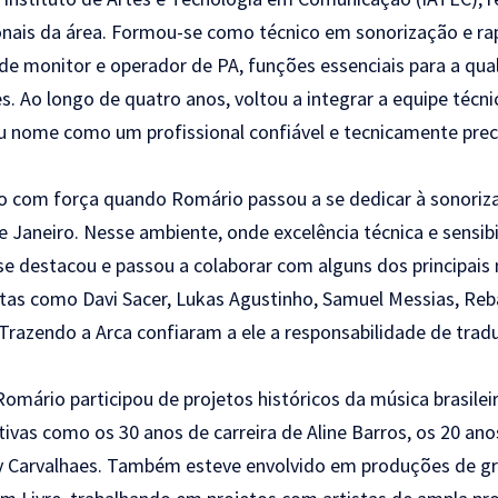
onais da área. Formou-se como técnico em sonorização e r
e monitor e operador de PA, funções essenciais para a qua
. Ao longo de quatro anos, voltou a integrar a equipe técni
u nome como um profissional confiável e tecnicamente prec
o com força quando Romário passou a se dedicar à sonoriza
e Janeiro. Nesse ambiente, onde excelência técnica e sensib
se destacou e passou a colaborar com alguns dos principai
istas como Davi Sacer, Lukas Agustinho, Samuel Messias, Reba
Trazendo a Arca confiaram a ele a responsabilidade de tradu
omário participou de projetos históricos da música brasileir
as como os 30 anos de carreira de Aline Barros, os 20 ano
ley Carvalhaes. Também esteve envolvido em produções de g