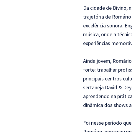
Da cidade de Divino, n
trajetória de Romário
excelência sonora. En
música, onde a técnic
experiências memoráv
Ainda jovem, Romário 
forte: trabalhar prof
principais centros cu
sertaneja David & Dey
aprendendo na prátic
dinâmica dos shows ao
Foi nesse período que 
Romário ingressou no 