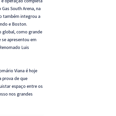
m e operação completa
o Gas South Arena, na
rio também integrou a
ando e Boston.
ão global, como grande
e se apresentou em
o Renomado Luis
omário Viana é hoje
a prova de que
quistar espaço entre os
esso nos grandes