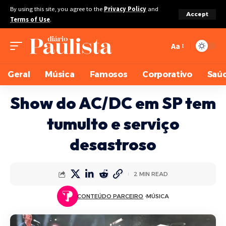
By using this site, you agree to the
Privacy Policy
and
Accept
Terms of Use
.
Aa
Geral
Música
Famosos
Corporativo
Saú
Show do AC/DC em SP tem
tumulto e serviço
desastroso
2 MIN READ
CONTEÚDO PARCEIRO
MÚSICA