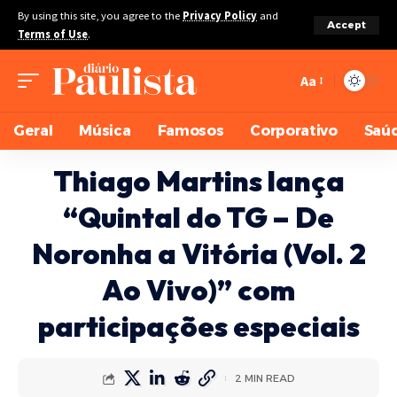
By using this site, you agree to the
Privacy Policy
and
Accept
Terms of Use
.
Aa
Geral
Música
Famosos
Corporativo
Saú
Thiago Martins lança
“Quintal do TG – De
Noronha a Vitória (Vol. 2
Ao Vivo)” com
participações especiais
2 MIN READ