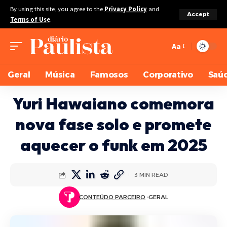
By using this site, you agree to the
Privacy Policy
and
Accept
Terms of Use
.
Aa
Geral
Música
Famosos
Corporativo
Saú
Yuri Hawaiano comemora
nova fase solo e promete
aquecer o funk em 2025
3 MIN READ
CONTEÚDO PARCEIRO
GERAL